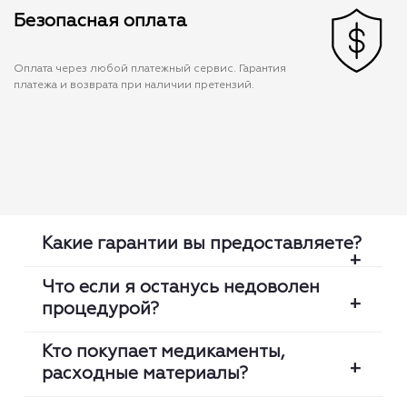
Безопасная оплата
Оплата через любой платежный сервис. Гарантия
платежа и возврата при наличии претензий.
Какие гарантии вы предоставляете?
Что если я останусь недоволен
процедурой?
Мы проверяем каждую медсестру:
лицензию, оригинальность диплома,
Кто покупает медикаменты,
клинический опыт. Мы гарантируем что
расходные материалы?
Мы гарантируем высокий уровень сервиса.
медсестра приедет вовремя и выполнит