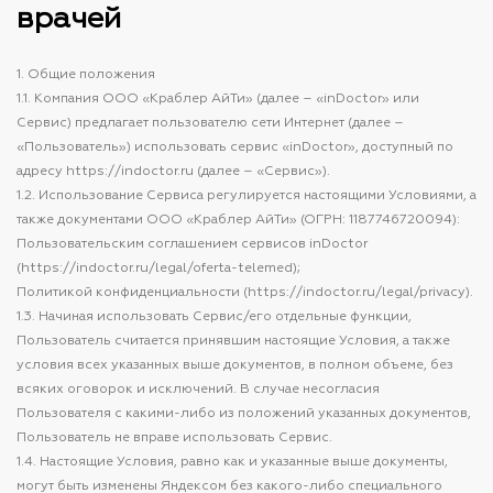
врачей
1. Общие положения
1.1. Компания ООО «Краблер АйТи» (далее – «inDoctor» или
Сервис) предлагает пользователю сети Интернет (далее –
«Пользователь») использовать сервис «inDoctor», доступный по
адресу https://indoctor.ru (далее – «Сервис»).
1.2. Использование Сервиса регулируется настоящими Условиями, а
также документами ООО «Краблер АйТи» (ОГРН: 1187746720094):
Пользовательским соглашением сервисов inDoctor
(https://indoctor.ru/legal/oferta-telemed);
Политикой конфиденциальности (https://indoctor.ru/legal/privacy).
1.3. Начиная использовать Сервис/его отдельные функции,
Пользователь считается принявшим настоящие Условия, а также
условия всех указанных выше документов, в полном объеме, без
всяких оговорок и исключений. В случае несогласия
Пользователя с какими-либо из положений указанных документов,
Пользователь не вправе использовать Сервис.
1.4. Настоящие Условия, равно как и указанные выше документы,
могут быть изменены Яндексом без какого-либо специального