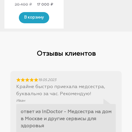
Original
Current
20 400
₽
17 000
₽
price
price
was:
is:
В корзину
20
17
400₽.
000₽.
Отзывы клиентов
19.05.2023
Крайне быстро приехала медсестра,
буквально за час. Рекомендую!
Иван
ответ из InDoctor - Медсестра на дом
в Москве и другие сервисы для
здоровья