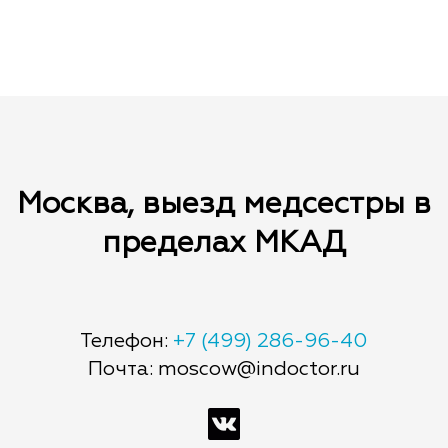
травму
бронирования.
дополнительные лекарства по назначению
— Медсестра не привезла заказанные
врача вам необходимо привезти. Оплата за
клиентом медикаменты
лекарства возможна наличными медсестре,
так и через приложение по карте.
Москва, выезд медсестры в
пределах МКАД
Телефон:
+7 (499) 286-96-40
Почта: moscow@indoctor.ru