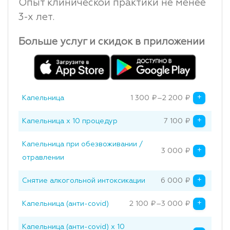
Опыт клинической практики не менее
3-х лет.
Больше услуг и скидок в приложении
+
Капельница
1 300
₽
–
2 200
₽
Price range: 1 300₽ through
+
Капельница x 10 процедур
7 100
₽
Original price was:
Current price is: 7 
Капельница при обезвоживании /
+
3 000
₽
Original price was: 
Current price is: 3 
отравлении
+
Снятие алкогольной интоксикации
6 000
₽
Original price was: 
Current price is: 6 
+
Капельница (анти-covid)
2 100
₽
–
3 000
₽
Price range: 2 100₽ through
Капельница (анти-covid) x 10