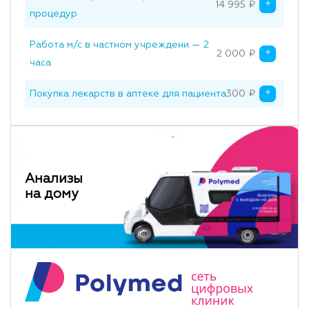
+
14 995
₽
Original price was: 
Current price is: 14 
процедур
Работа м/с в частном учреждени — 2
+
2 000
₽
Original price was: 
Current price is: 2 
часа
+
Покупка лекарств в аптеке для пациента
300
₽
Original price was
Current price is: 
Анализы
на дому