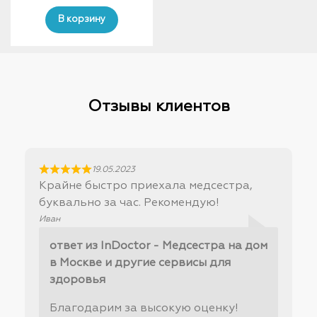
price
price
was:
is:
В корзину
20
17
400₽.
000₽.
Отзывы клиентов
19.05.2023
Крайне быстро приехала медсестра,
буквально за час. Рекомендую!
Иван
ответ из InDoctor - Медсестра на дом
в Москве и другие сервисы для
здоровья
Благодарим за высокую оценку!