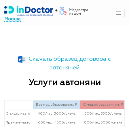
Перейти
к
содержимому
Москва
Скачать образец договора с
автоняней
Услуги автоняни
Без мед.образования, ₽
С мед.образованием, ₽
Стандарт-авто
400/час, 3000/смена
500/час, 3500/смена
Премиум-авто
600/час, 4500/смена
800/час, 5000/смена